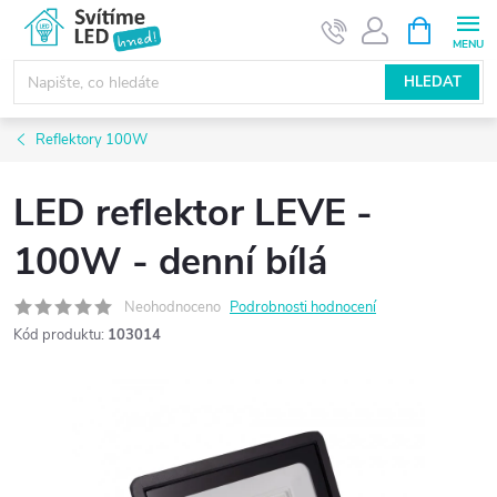
Přejít
NÁKUPNÍ
KOŠÍK
na
obsah
HLEDAT
Reflektory 100W
LED reflektor LEVE -
100W - denní bílá
Neohodnoceno
Podrobnosti hodnocení
Kód produktu:
103014