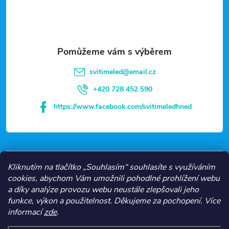
p
a
t
svitimeled
@
email.cz
í
+420 728 452 590
https://www.facebook.com/svitimeledhned
VŠE O NÁKUPU
Kliknutím na tlačítko „Souhlasím“ souhlasíte s využíváním
cookies, abychom Vám umožnili pohodlné prohlížení webu
a díky analýze provozu webu neustále zlepšovali jeho
NEJČASTĚJŠÍ KATEGORIE
funkce, výkon a použitelnost.
Děkujeme za pochopení.
Více
informací
zde
.
O NÁS