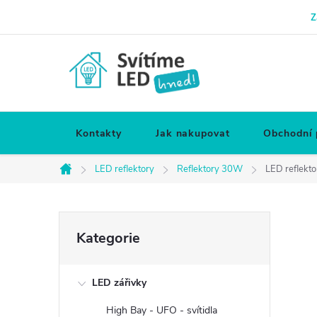
Přejít
Z
na
obsah
Kontakty
Jak nakupovat
Obchodní
LED reflektory
Reflektory 30W
LED reflekto
Domů
P
Přeskočit
Kategorie
kategorie
o
LED zářivky
s
High Bay - UFO - svítidla