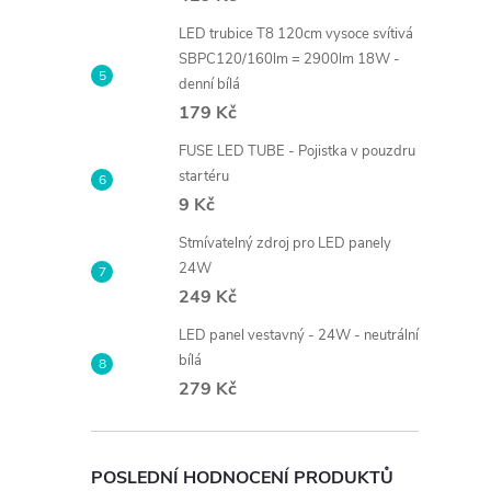
LED trubice T8 120cm vysoce svítivá
SBPC120/160lm = 2900lm 18W -
denní bílá
179 Kč
FUSE LED TUBE - Pojistka v pouzdru
startéru
9 Kč
Stmívatelný zdroj pro LED panely
24W
249 Kč
LED panel vestavný - 24W - neutrální
bílá
279 Kč
POSLEDNÍ HODNOCENÍ PRODUKTŮ