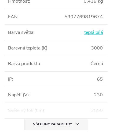
Hmotnost
:
0.439 kg
EAN
:
5907769819674
Barva světla
:
teplá bílá
Barevná teplota (K)
:
3000
Barva produktu
:
Černá
IP
:
65
Napětí (V)
:
230
Světelný tok (Lm)
:
2550
VŠECHNY PARAMETRY