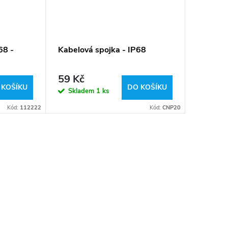
68 -
Kabelová spojka - IP68
59 Kč
 KOŠÍKU
DO KOŠÍKU
Skladem
1 ks
Kód:
112222
Kód:
CNP20