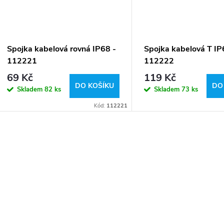
Spojka kabelová rovná IP68 -
Spojka kabelová T IP
112221
112222
69 Kč
119 Kč
DO KOŠÍKU
DO
Skladem
82 ks
Skladem
73 ks
Kód:
112221