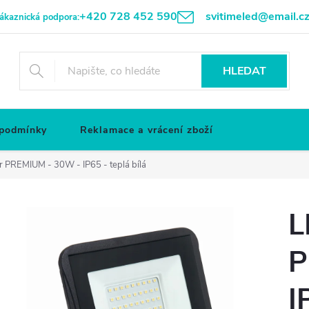
+420 728 452 590
svitimeled@email.c
ákaznická podpora:
HLEDAT
 podmínky
Reklamace a vrácení zboží
r PREMIUM - 30W - IP65 - teplá bílá
L
P
I