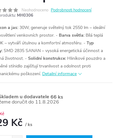
Neohodnoceno
Podrobnosti hodnocení
produktu:
MH0306
on a jas:
30W, generuje světelný tok 2550 lm – ideální
osvětlení venkovních prostor.
-
Barva světla:
Bílá teplá
K – vytváří útulnou a komfortní atmosféru.
-
Typ
y:
SMD 2835 SANAN – vysoká energetická účinnost a
há životnost.
-
Solidní konstrukce:
Hliníkové pouzdro a
ěné stínidlo zajišťují trvanlivost a odolnost proti
anickému poškození.
Detailní informace
kladem u dodavatele
66 ks
11.8.2026
Kč
29 Kč
/ ks
ná