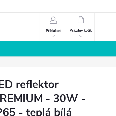
z
NÁKUPNÍ
KOŠÍK
Prázdný košík
Přihlášení
ED reflektor
REMIUM - 30W -
P65 - teplá bílá