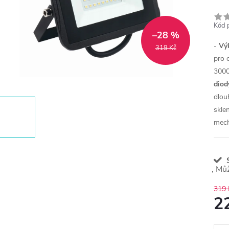
Kód 
–28 %
-
Výk
319 Kč
pro 
3000
diod
dlou
sklen
mech
S
319 
2
Měr