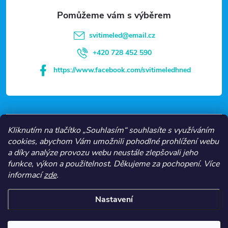
a
t
svitimeled
@
email.cz
í
+420 728 452 590
https://www.facebook.com/svitimeledhned
VŠE O NÁKUPU
Kliknutím na tlačítko „Souhlasím“ souhlasíte s využíváním
cookies, abychom Vám umožnili pohodlné prohlížení webu
a díky analýze provozu webu neustále zlepšovali jeho
NEJČASTĚJŠÍ KATEGORIE
funkce, výkon a použitelnost.
Děkujeme za pochopení.
Více
informací
zde
.
O NÁS
Nastavení
Copyright 2026
Svítíme LED
. Všechna práva vyhrazena.