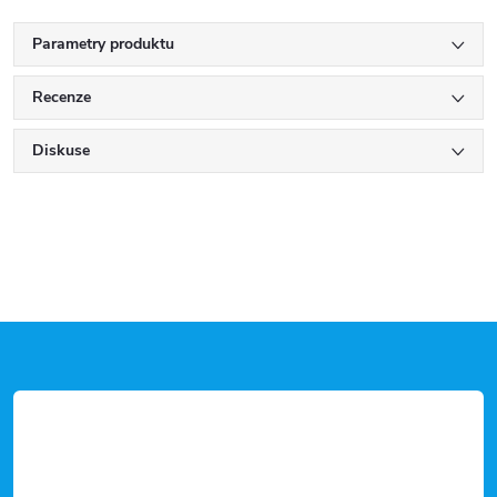
Parametry produktu
Recenze
Diskuse
Z
á
p