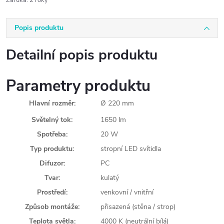
Záruka
:
2 roky
Popis produktu
Detailní popis produktu
Parametry produktu
Hlavní rozměr:
Ø 220 mm
Světelný tok:
1650 lm
Spotřeba:
20 W
Typ produktu:
stropní LED svítidla
Difuzor:
PC
Tvar:
kulatý
Prostředí:
venkovní / vnitřní
Způsob montáže:
přisazená (stěna / strop)
Teplota světla:
4000 K (neutrální bílá)