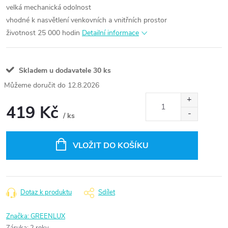
velká mechanická odolnost
vhodné k nasvětlení venkovních a vnitřních prostor
životnost 25 000 hodin
Detailní informace
Skladem u dodavatele
30 ks
12.8.2026
419 Kč
/ ks
Měrná
cena:
VLOŽIT DO KOŠÍKU
Dotaz k produktu
Sdílet
Značka:
GREENLUX