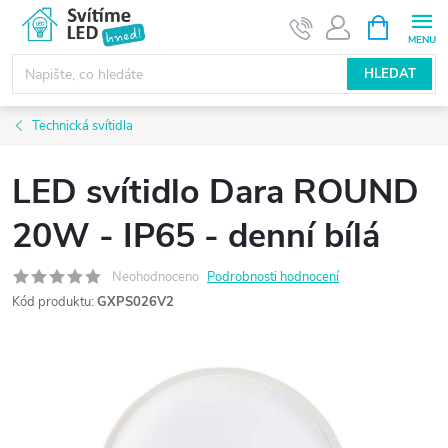
Přejít
NÁKUPNÍ
KOŠÍK
na
obsah
HLEDAT
Technická svítidla
LED svítidlo Dara ROUND
20W - IP65 - denní bílá
Neohodnoceno
Podrobnosti hodnocení
Kód produktu:
GXPS026V2