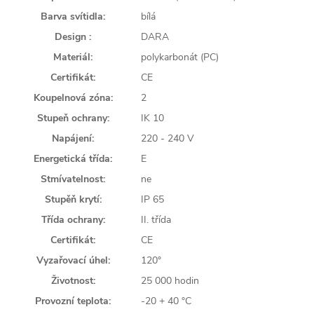
Barva svítidla:
bílá
Design :
DARA
Materiál:
polykarbonát (PC)
Certifikát:
CE
Koupelnová zóna:
2
Stupeň ochrany:
IK 10
Napájení:
220 - 240 V
Energetická třída:
E
Stmívatelnost:
ne
Stupěň krytí:
IP 65
Třída ochrany:
II. třída
Certifikát:
CE
Vyzařovací úhel:
120°
Životnost:
25 000 hodin
Provozní teplota:
-20 + 40 °C