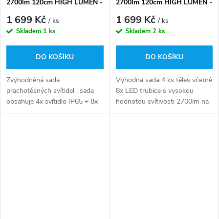
2700lm 120cm HIGH LUMEN -
2700lm 120cm HIGH LUMEN -
denní bílá
studená bílá
1 699 Kč
1 699 Kč
/ ks
/ ks
Skladem
1 ks
Skladem
2 ks
DO KOŠÍKU
DO KOŠÍKU
Zvýhodněná sada
Výhodná sada 4 ks těles včetně
prachotěsných svítidel , sada
8x LED trubice s vysokou
obsahuje 4x svítidlo IP65 + 8x
hodnotou svítivosti 2700lm na
LED trubice. Svítidla je nutné
1ks LED trubice. Ideální
pouze sestavit a nainstalovat
osvětlení pro náročnější
na požadované místo.
podmínky za výhodnou cenu