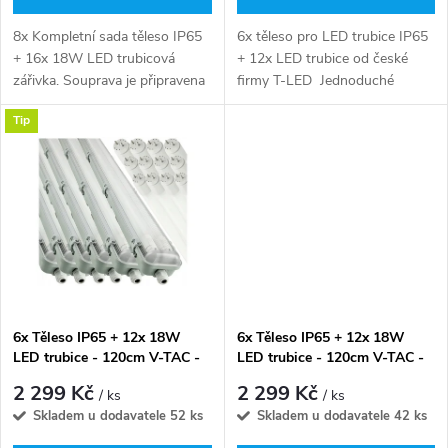
d
d
8x Kompletní sada těleso IP65
6x těleso pro LED trubice IP65
u
+ 16x 18W LED trubicová
+ 12x LED trubice od české
zářivka. Souprava je připravena
firmy T-LED Jednoduché
u
k použití bez dalších úprav
sestavení tělesa dle zručnosti
k
Tip
nebo dodatečných nákladů.
za do 5min, dle návodu.
k
Stačí pouze připojit zářivku do...
t
t
ů
ů
6x Těleso IP65 + 12x 18W
6x Těleso IP65 + 12x 18W
LED trubice - 120cm V-TAC -
LED trubice - 120cm V-TAC -
denní bílá
studená bílá
2 299 Kč
2 299 Kč
/ ks
/ ks
Skladem u dodavatele
52 ks
Skladem u dodavatele
42 ks