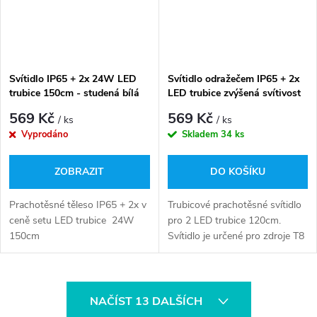
Svítidlo IP65 + 2x 24W LED
Svítidlo odražečem IP65 + 2x
trubice 150cm - studená bílá
LED trubice zvýšená svítivost
18w 2500lm - 120cm -
569 Kč
569 Kč
/ ks
/ ks
studená bílá
Vyprodáno
Skladem
34 ks
ZOBRAZIT
DO KOŠÍKU
Prachotěsné těleso IP65 + 2x v
Trubicové prachotěsné svítidlo
ceně setu LED trubice 24W
pro 2 LED trubice 120cm.
150cm
Svítidlo je určené pro zdroje T8
LED s jednostranným
napájením. Součástí
svítidla sady jsou 2x LED
O
trubice . Stupeň krytí...
NAČÍST 13 DALŠÍCH