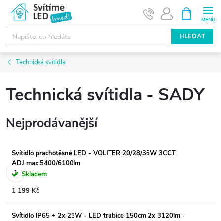
Přejít
NÁKUPNÍ
KOŠÍK
na
obsah
HLEDAT
Technická svítidla
Technická svítidla - SADY
Nejprodávanější
Svítidlo prachotěsné LED - VOLITER 20/28/36W 3CCT
ADJ max.5400/6100lm
Skladem
1 199 Kč
Svítidlo IP65 + 2x 23W - LED trubice 150cm 2x 3120lm -