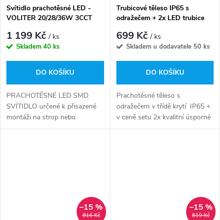
Svítidlo prachotěsné LED -
Trubicové těleso IP65 s
VOLITER 20/28/36W 3CCT
odražečem + 2x LED trubice
ADJ max.5400/6100lm
150cm - 5440lm - studená bílá
1 199 Kč
699 Kč
/ ks
/ ks
Skladem
40 ks
Skladem u dodavatele
50 ks
DO KOŠÍKU
DO KOŠÍKU
PRACHOTĚSNÉ LED SMD
Prachotěsné těleso s
SVÍTIDLO určené k přisazené
odražečem v třídě krytí IP65 +
montáži na strop nebo
v ceně setu 2x kvalitní úsporné
zeď.Vhodné pro osvětlení
LED trubice s příkonem pouze
pracovních prostor, chodeb,
2x20W a výborným světelným
toalet, skladů, obchodů
tokem 2x 2720lm.
apod.Možnost změny teploty...
–15 %
–15 %
816 Kč
819 Kč