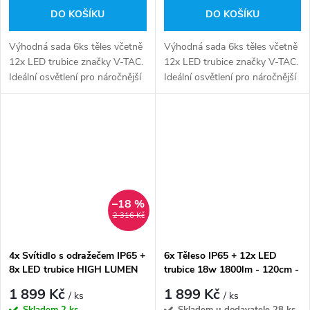
DO KOŠÍKU
DO KOŠÍKU
Výhodná sada 6ks těles včetně
Výhodná sada 6ks těles včetně
12x LED trubice značky V-TAC.
12x LED trubice značky V-TAC.
Ideální osvětlení pro náročnější
Ideální osvětlení pro náročnější
podmínky za výhodnou cenu.
podmínky za výhodnou cenu.
–18 %
2 316 Kč
4x Svítidlo s odražečem IP65 +
6x Těleso IP65 + 12x LED
8x LED trubice HIGH LUMEN
trubice 18w 1800lm - 120cm -
18w 2700lm - studená bílá
studená bílá
1 899 Kč
1 899 Kč
/ ks
/ ks