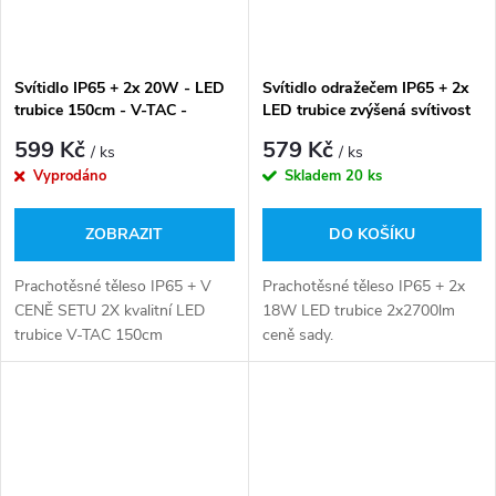
Svítidlo IP65 + 2x 20W - LED
Svítidlo odražečem IP65 + 2x
trubice 150cm - V-TAC -
LED trubice zvýšená svítivost
studená bílá
18w 2700lm - 120cm -
599 Kč
579 Kč
/ ks
/ ks
studená bílá
Vyprodáno
Skladem
20 ks
ZOBRAZIT
DO KOŠÍKU
Prachotěsné těleso IP65 + V
Prachotěsné těleso IP65 + 2x
CENĚ SETU 2X kvalitní LED
18W LED trubice 2x2700lm
trubice V-TAC 150cm
ceně sady.
spotřebou pouze 20W a
světelným tokem 2x 2100lm!