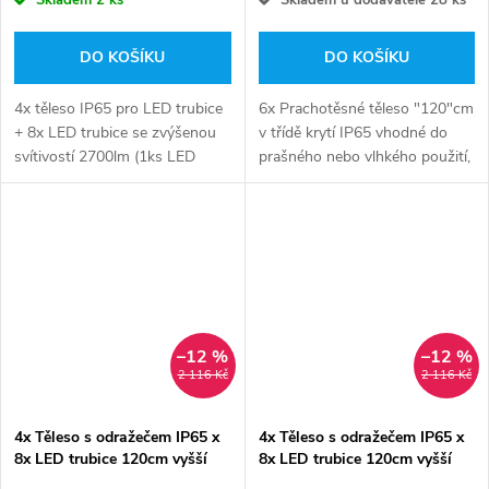
Skladem
2 ks
Skladem u dodavatele
28 ks
DO KOŠÍKU
DO KOŠÍKU
4x těleso IP65 pro LED trubice
6x Prachotěsné těleso "120"cm
+ 8x LED trubice se zvýšenou
v třídě krytí IP65 vhodné do
svítivostí 2700lm (1ks LED
prašného nebo vlhkého použití,
trubice)
v ceně setu 12x LED
trubice ideální volba do garáží,
dílen, stoláren a všude tam...
–12 %
–12 %
2 116 Kč
2 116 Kč
4x Těleso s odražečem IP65 x
4x Těleso s odražečem IP65 x
8x LED trubice 120cm vyšší
8x LED trubice 120cm vyšší
svítivost - 2440lm - denní bílá
svítivost - 2440lm -studená