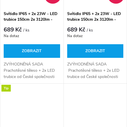
Svítidlo IP65 + 2x 23W - LED
Svítidlo IP65 + 2x 23W - LED
trubice 150cm 2x 3120lm -
trubice 150cm 2x 3120lm -
denní bílá
studená bílá
689 Kč
689 Kč
/ ks
/ ks
Na dotaz
Na dotaz
ZOBRAZIT
ZOBRAZIT
ZVÝHODNĚNÁ SADA
ZVÝHODNĚNÁ SADA
Prachotěsné těleso + 2x LED
Prachotěsné těleso + 2x LED
trubice od České společnosti
trubice od České společnosti
GREENLUX s výkonem 2x
GREENLUX s výkonem 2x
Tip
3120!!. Zářivka vyzařuje světlo s
3120!!. Zářivka vyzařuje světlo
barevnou teplotou 4000 K.
s barevnou teplotou 6000 K....
Tento typ...