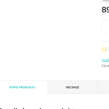
8
Měr
cena
Znač
Záru
POPIS PRODUKTU
RECENZE