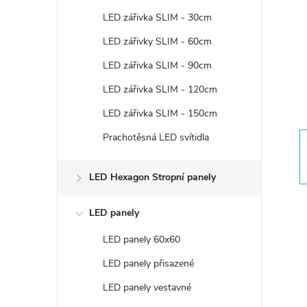
t
LED zářivka SLIM - 30cm
r
LED zářivky SLIM - 60cm
LED zářivka SLIM - 90cm
a
LED zářivka SLIM - 120cm
n
LED zářivka SLIM - 150cm
Prachotěsná LED svítidla
n
í
LED Hexagon Stropní panely
p
LED panely
LED panely 60x60
a
LED panely přisazené
n
LED panely vestavné