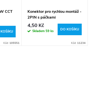
48W CCT
Konektor pro rychlou montáž -
Konekto
2PIN s páčkami
3PIN s 
4,50 Kč
6,50 K
DO KOŠÍKU
Skladem
59 ks
Sklad
 KOŠÍKU
Kód:
105551
Kód:
11234