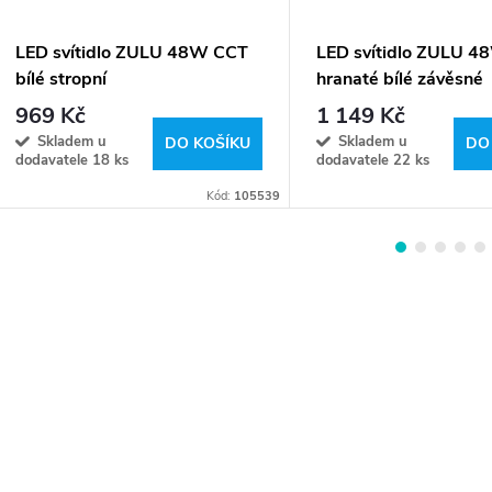
LED svítidlo ZULU 48W CCT
LED svítidlo ZULU 
bílé stropní
hranaté bílé závěsné
969 Kč
1 149 Kč
Skladem u
Skladem u
DO KOŠÍKU
DO
dodavatele
18 ks
dodavatele
22 ks
Kód:
105539