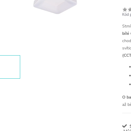
Kód 
Stmí
bílé
chod
svíti
(CC
O ba
až b
S