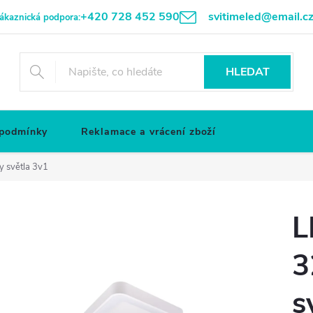
+420 728 452 590
svitimeled@email.c
ákaznická podpora:
HLEDAT
 podmínky
Reklamace a vrácení zboží
y světla 3v1
L
3
s