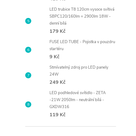
LED trubice T8 120cm vysoce svítivá
SBPC120/160lm = 2900lm 18W -
denní bílá
179 Kč
FUSE LED TUBE - Pojistka v pouzdru
startéru
9 Kč
Stmívatelný zdroj pro LED panely
24W
249 Kč
LED podhledové svítidlo - ZETA
-21W 2050lm - neutrální bílá -
GXDW316
119 Kč