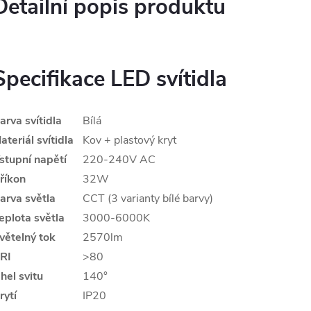
Detailní popis produktu
Specifikace LED svítidla
arva svítidla
Bílá
ateriál svítidla
Kov + plastový kryt
stupní napětí
220-240V AC
říkon
32W
arva světla
CCT (3 varianty bílé barvy)
eplota světla
3000-6000K
větelný tok
2570lm
RI
>80
hel svitu
140°
rytí
IP20