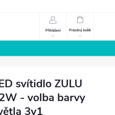
z
NÁKUPNÍ
KOŠÍK
Prázdný košík
Přihlášení
ED svítidlo ZULU
2W - volba barvy
větla 3v1