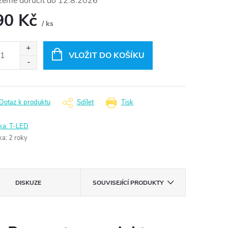
12.8.2026
90 Kč
/ ks
ná
:
VLOŽIT DO KOŠÍKU
Dotaz k produktu
Sdílet
Tisk
ka:
T-LED
ka
:
2 roky
DISKUZE
SOUVISEJÍCÍ PRODUKTY