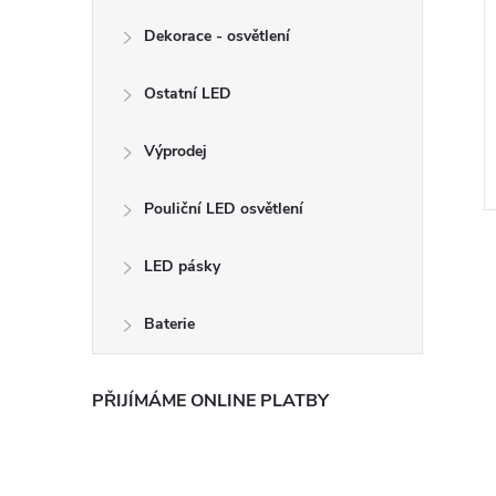
Dekorace - osvětlení
o rychlou montáž -
Konektor pro rychlou montáž -
kami
2PIN s páčkami - rovný
Ostatní LED
6,90 Kč
DO KOŠÍKU
DO KOŠÍKU
 ks
Skladem
69 ks
Výprodej
Kód:
11235
Kód:
CMK-422
Pouliční LED osvětlení
LED pásky
Baterie
PŘIJÍMÁME ONLINE PLATBY