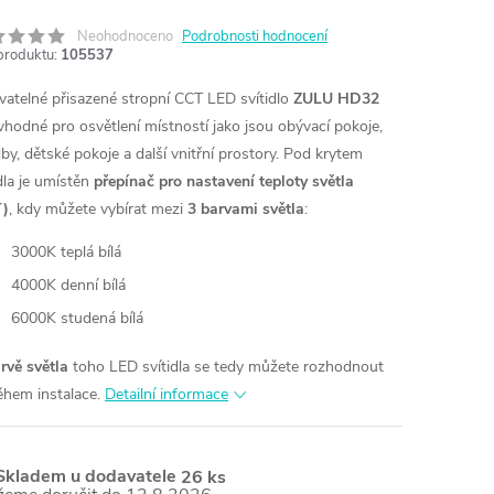
Neohodnoceno
Podrobnosti hodnocení
produktu:
105537
vatelné přisazené stropní CCT LED svítidlo
ZULU HD32
vhodné pro osvětlení místností jako jsou obývací pokoje,
by, dětské pokoje a další vnitřní prostory. Pod krytem
dla je umístěn
přepínač pro nastavení teploty světla
T)
, kdy můžete vybírat mezi
3 barvami světla
:
3000K teplá bílá
4000K denní bílá
6000K studená bílá
rvě světla
toho LED svítidla se tedy můžete rozhodnout
ěhem instalace.
Detailní informace
kladem u dodavatele
26 ks