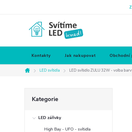
Přejít
Z
na
obsah
Kontakty
Jak nakupovat
Obchodní
LED svítidla
LED svítidlo ZULU 32W - volba barv
Domů
P
Přeskočit
Kategorie
kategorie
o
LED zářivky
s
High Bay - UFO - svítidla