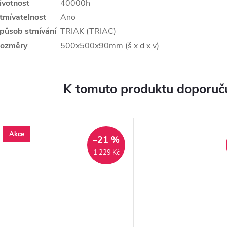
ivotnost
40000h
tmívatelnost
Ano
působ stmívání
TRIAK (TRIAC)
ozměry
500x500x90mm (š x d x v)
K tomuto produktu doporuču
Akce
–21 %
1 229 Kč