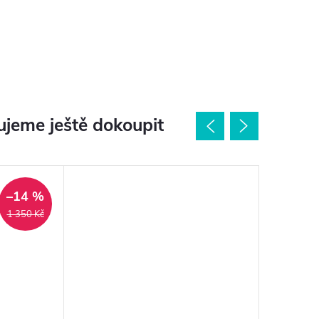
jeme ještě dokoupit
–14 %
1 350 Kč