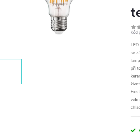
t
Kód 
LED 
se z
lamp
při 
kera
živo
Exis
velm
chlad