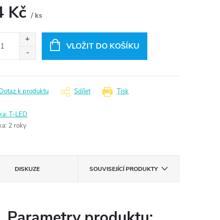
4 Kč
/ ks
ná
:
VLOŽIT DO KOŠÍKU
Dotaz k produktu
Sdílet
Tisk
ka:
T-LED
ka
:
2 roky
DISKUZE
SOUVISEJÍCÍ PRODUKTY
Parametry produktu: