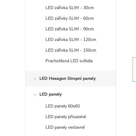
t
LED zářivka SLIM - 30cm
r
LED zářivky SLIM - 60cm
LED zářivka SLIM - 90cm
a
LED zářivka SLIM - 120cm
n
LED zářivka SLIM - 150cm
Prachotěsná LED svítidla
n
í
LED Hexagon Stropní panely
p
LED panely
LED panely 60x60
a
LED panely přisazené
n
LED panely vestavné