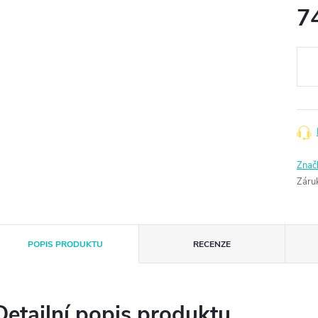
7
Měr
cena
Znač
Záru
POPIS PRODUKTU
RECENZE
Detailní popis produktu