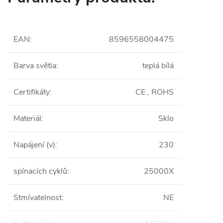
EAN
:
8596558004475
Barva světla
:
teplá bílá
Certifikáty
:
CE , ROHS
Materiál
:
Sklo
Napájení (v)
:
230
spínacích cyklů
:
25000X
Stmívatelnost
:
NE