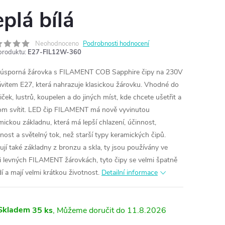
eplá bílá
Neohodnoceno
Podrobnosti hodnocení
produktu:
E27-FIL12W-360
úsporná žárovka s FILAMENT COB Sapphire čipy na 230V
ávitem E27, která nahrazuje klasickou žárovku. Vhodné do
iček, lustrů, koupelen a do jiných míst, kde chcete ušetřit a
tom svítit. LED čip FILAMENT má nově vyvinutou
mickou základnu, která má lepší chlazení, účinnost,
tnost a světelný tok, než starší typy keramických čipů.
tují také základny z bronzu a skla, ty jsou používány ve
i levných FILAMENT žárovkách, tyto čipy se velmi špatně
í a mají velmi krátkou životnost.
Detailní informace
Skladem
35 ks
11.8.2026