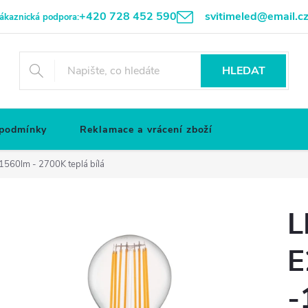
+420 728 452 590
svitimeled@email.c
ákaznická podpora:
HLEDAT
 podmínky
Reklamace a vrácení zboží
1560lm - 2700K teplá bílá
L
E
-