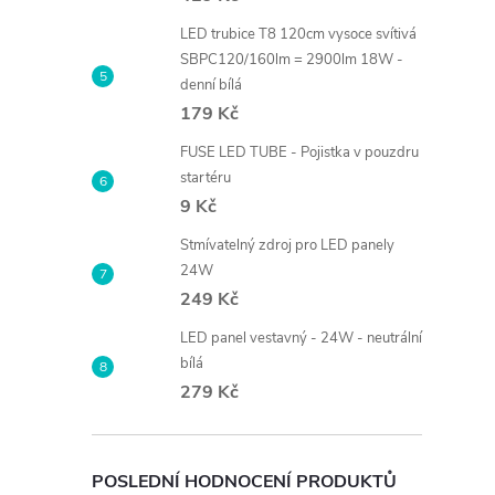
LED trubice T8 120cm vysoce svítivá
SBPC120/160lm = 2900lm 18W -
denní bílá
179 Kč
FUSE LED TUBE - Pojistka v pouzdru
startéru
9 Kč
Stmívatelný zdroj pro LED panely
24W
249 Kč
LED panel vestavný - 24W - neutrální
bílá
279 Kč
POSLEDNÍ HODNOCENÍ PRODUKTŮ