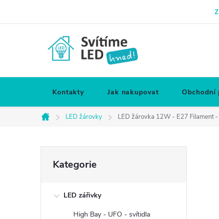
Přejít
Z
na
obsah
Kontakty
Jak nakupovat
Obchodní
LED žárovky
LED žárovka 12W - E27 Filament -
Domů
P
Přeskočit
Kategorie
kategorie
o
LED zářivky
s
High Bay - UFO - svítidla