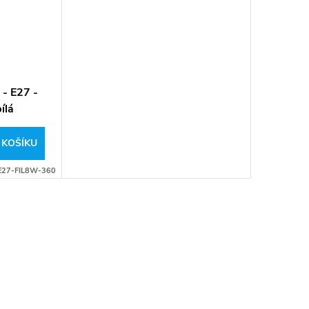
 - E27 -
ílá
 KOŠÍKU
E27-FIL8W-360