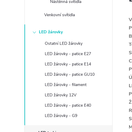
Nástěnná svítidla
Venkovní svítidla
V
P
LED žárovky
B
Ostatní LED žárovky
T
S
LED žárovky - patice E27
C
LED žárovky - patice E14
P
LED žárovky - patice GU10
Ú
LED žárovky - filament
L
P
LED žárovky 12V
Ž
LED žárovky - patice E40
R
LED žárovky - G9
S
M