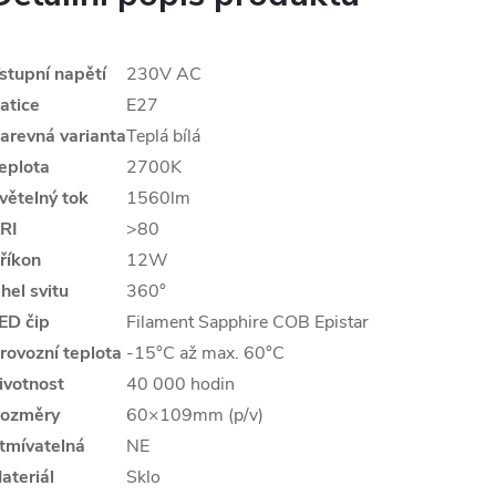
stupní napětí
230V AC
atice
E27
arevná varianta
Teplá bílá
eplota
2700K
větelný tok
1560lm
RI
>80
říkon
12W
hel svitu
360°
ED čip
Filament Sapphire COB Epistar
rovozní teplota
-15°C až max. 60°C
ivotnost
40 000 hodin
ozměry
60×109mm (p/v)
tmívatelná
NE
ateriál
Sklo