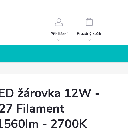
z
NÁKUPNÍ
KOŠÍK
Prázdný košík
Přihlášení
ED žárovka 12W -
27 Filament
1560lm - 2700K