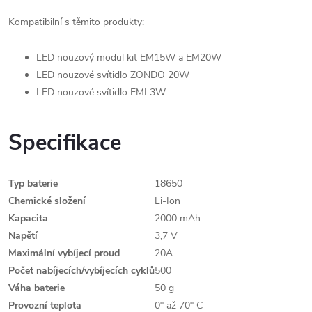
Kompatibilní s těmito produkty:
LED nouzový modul kit
EM15W a EM20W
LED nouzové svítidlo
ZONDO 20W
LED nouzové svítidlo
EML3W
Specifikace
Typ baterie
18650
Chemické složení
Li-Ion
Kapacita
2000 mAh
Napětí
3,7 V
Maximální vybíjecí proud
20A
Počet nabíjecích/vybíjecích cyklů
500
Váha baterie
50 g
Provozní teplota
0° až 70° C