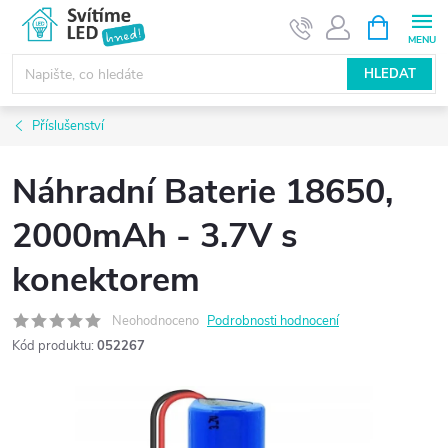
Přejít
NÁKUPNÍ
KOŠÍK
na
obsah
HLEDAT
Příslušenství
Náhradní Baterie 18650,
2000mAh - 3.7V s
konektorem
Neohodnoceno
Podrobnosti hodnocení
Kód produktu:
052267