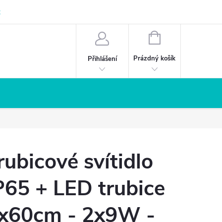
z
NÁKUPNÍ
KOŠÍK
Prázdný košík
Přihlášení
rubicové svítidlo
P65 + LED trubice
x60cm - 2x9W -