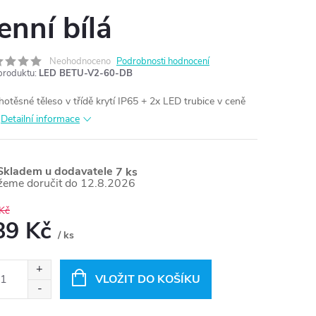
enní bílá
Neohodnoceno
Podrobnosti hodnocení
produktu:
LED BETU-V2-60-DB
hotěsné těleso v třídě krytí IP65 + 2x LED trubice v ceně
Detailní informace
kladem u dodavatele
7 ks
12.8.2026
Kč
89 Kč
/ ks
ná
:
VLOŽIT DO KOŠÍKU