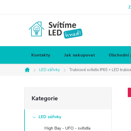
Přejít
Z
na
obsah
Kontakty
Jak nakupovat
Obchodní
LED zářivky
Trubicové svítidlo IP65 + LED trubi
Domů
P
Přeskočit
Kategorie
kategorie
o
LED zářivky
s
High Bay - UFO - svítidla