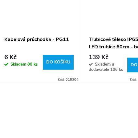
Kabelová průchodka - PG11
Trubicové těleso IP65
LED trubice 60cm - b
trubice
6 Kč
139 Kč
DO KOŠÍKU
Skladem
80 ks
Skladem u
DO
dodavatele
106 ks
Kód:
015304
Kód: