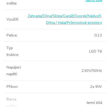
denní bílá
světla
:
Zahrada/Dílna/Sklep/Garáž/Dvorek/Nádvoří
,
Využití
:
Dílna / Hala/Průmyslové prostory
Patice
:
G13
Typ
LED T8
trubice
:
Napájecí
230V/50Hz
napětí
:
Příkon
:
2x 9W
Barva
denní bílá
světla
: