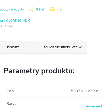
Dotaz k produktu
Sdílet
Tisk
ka:
KOLORENO/MILIO
ka
:
2 roky
DISKUZE
SOUVISEJÍCÍ PRODUKTY
Parametry produktu:
EAN
:
5907612230991
Barva