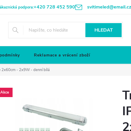
+420 728 452 590
svitimeled@email.c
ákaznická podpora:
HLEDAT
 podmínky
Reklamace a vrácení zboží
ce 2x60cm - 2x9W - denní bílá
T
Akce
I
2