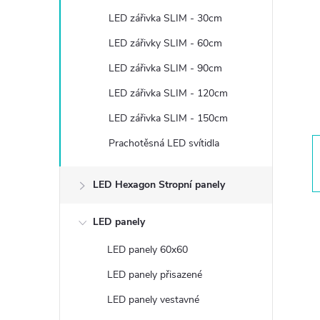
t
LED zářivka SLIM - 30cm
r
LED zářivky SLIM - 60cm
LED zářivka SLIM - 90cm
a
LED zářivka SLIM - 120cm
n
LED zářivka SLIM - 150cm
Prachotěsná LED svítidla
n
í
LED Hexagon Stropní panely
p
LED panely
LED panely 60x60
a
LED panely přisazené
n
LED panely vestavné