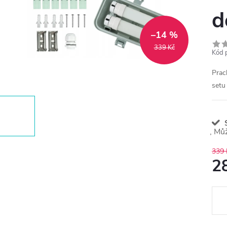
d
–14 %
339 Kč
Kód 
Prac
setu
S
339 
2
Měr
cena