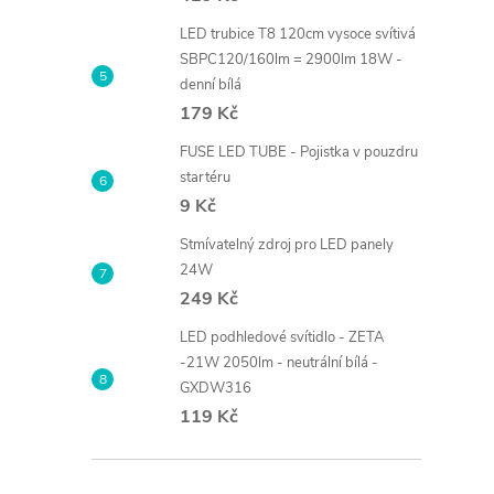
LED trubice T8 120cm vysoce svítivá
SBPC120/160lm = 2900lm 18W -
denní bílá
179 Kč
FUSE LED TUBE - Pojistka v pouzdru
startéru
9 Kč
Stmívatelný zdroj pro LED panely
24W
249 Kč
LED podhledové svítidlo - ZETA
-21W 2050lm - neutrální bílá -
GXDW316
119 Kč