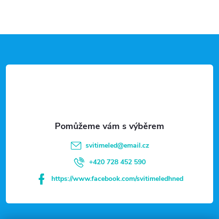
Z
á
p
a
t
svitimeled
@
email.cz
í
+420 728 452 590
https://www.facebook.com/svitimeledhned