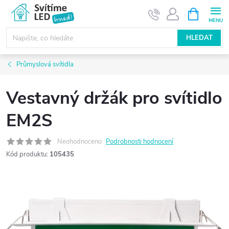
Přejít
NÁKUPNÍ
KOŠÍK
na
obsah
HLEDAT
Průmyslová svítidla
Vestavný držák pro svítidlo
EM2S
Neohodnoceno
Podrobnosti hodnocení
Kód produktu:
105435