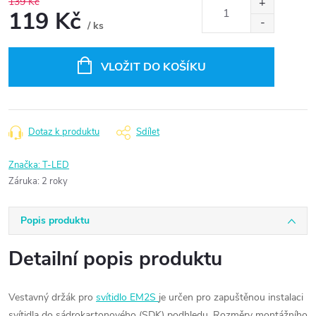
139 Kč
119 Kč
/ ks
Měrná
cena:
VLOŽIT DO KOŠÍKU
Dotaz k produktu
Sdílet
Značka:
T-LED
Záruka
:
2 roky
Popis produktu
Detailní popis produktu
Vestavný držák pro
svítidlo EM2S
je určen pro zapuštěnou instalaci
svítidla do sádrokartonového (SDK) podhledu. Rozměry montážního