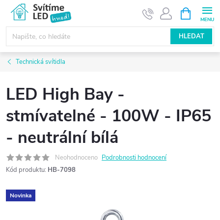
Přejít
NÁKUPNÍ
KOŠÍK
na
obsah
HLEDAT
Technická svítidla
LED High Bay -
stmívatelné - 100W - IP65
- neutrální bílá
Neohodnoceno
Podrobnosti hodnocení
Kód produktu:
HB-7098
Novinka