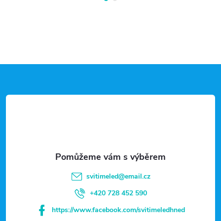
Z
á
p
a
t
svitimeled
@
email.cz
í
+420 728 452 590
https://www.facebook.com/svitimeledhned