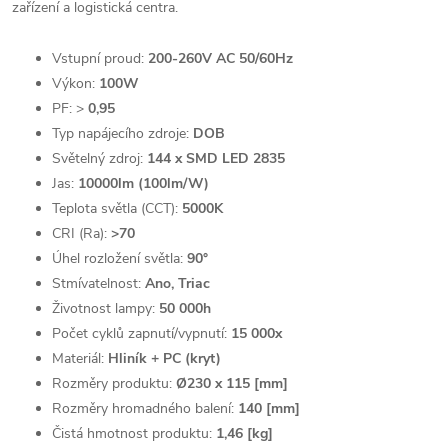
zařízení a logistická centra.
Vstupní proud:
200-260V AC 50/60Hz
Výkon:
100W
PF: >
0,95
Typ napájecího zdroje:
DOB
Světelný zdroj:
144 x SMD LED 2835
Jas:
10000lm (100lm/W)
Teplota světla (CCT):
5000K
CRI (Ra):
>70
Úhel rozložení světla:
90°
Stmívatelnost:
Ano, Triac
Životnost lampy:
50 000h
Počet cyklů zapnutí/vypnutí:
15 000x
Materiál:
Hliník
+ PC (kryt)
Rozměry produktu:
Ø
230 x 115 [mm]
Rozměry hromadného balení:
140 [mm]
Čistá hmotnost produktu:
1,46 [kg]