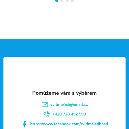
Z
á
p
a
t
svitimeled
@
email.cz
í
+420 728 452 590
https://www.facebook.com/svitimeledhned