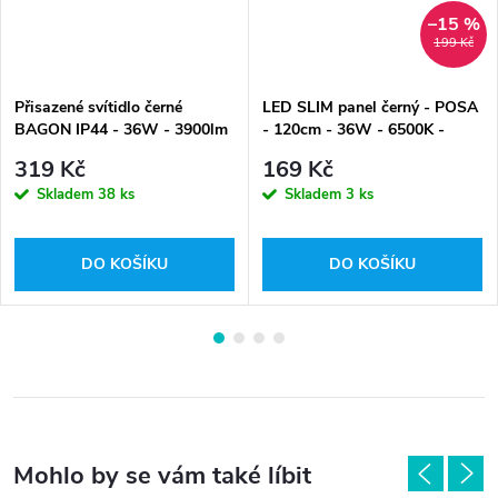
–15 %
199 Kč
Přisazené svítidlo černé
LED SLIM panel černý - POSA
BAGON IP44 - 36W - 3900lm
- 120cm - 36W - 6500K -
- 120cm - studená bílá
studená bílá
319 Kč
169 Kč
Skladem
38 ks
Skladem
3 ks
DO KOŠÍKU
DO KOŠÍKU