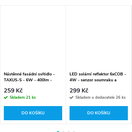
Nástěnné fasádní svítidlo -
LED solární reflektor 6xCOB -
TAXUS-S - 6W - 400lm -
4W - senzor soumraku a
denní bílá
pohybu - studená bílá
259 Kč
299 Kč
Skladem
21 ks
Skladem u dodavatele
26 ks
DO KOŠÍKU
DO KOŠÍKU