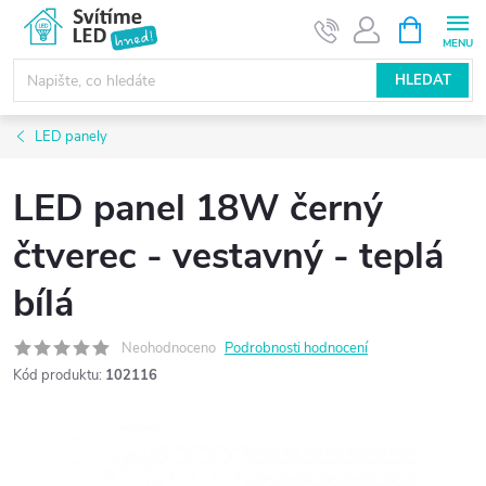
Přejít
NÁKUPNÍ
KOŠÍK
na
obsah
HLEDAT
LED panely
LED panel 18W černý
čtverec - vestavný - teplá
bílá
Neohodnoceno
Podrobnosti hodnocení
Kód produktu:
102116