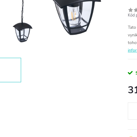
Kód 
Tato
vyni
toho
info
3
Měr
cena