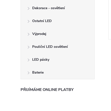
a E27 10W -
LED žárovky E27 ST14 1W
Dekorace - osvětlení
tro - Teplá bílá
Filament - Teplá bílá (2700K)
sada - 5ks
149 Kč
Ostatní LED
DO KOŠÍKU
DO KOŠÍKU
 ks
Skladem
2 ks
Výprodej
Kód:
MZ0222
Kód:
ZL-1322
Pouliční LED osvětlení
LED pásky
Baterie
PŘIJÍMÁME ONLINE PLATBY