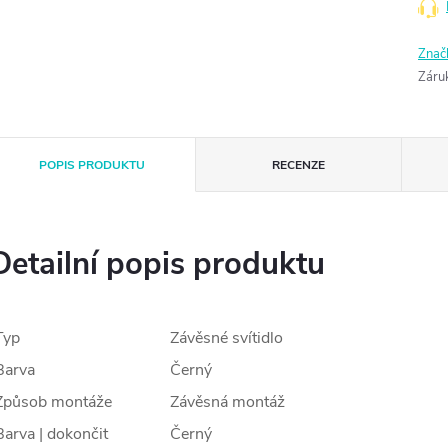
Znač
Záru
POPIS PRODUKTU
RECENZE
Detailní popis produktu
Typ
Závěsné svítidlo
Barva
Černý
Způsob montáže
Závěsná montáž
Barva | dokončit
Černý