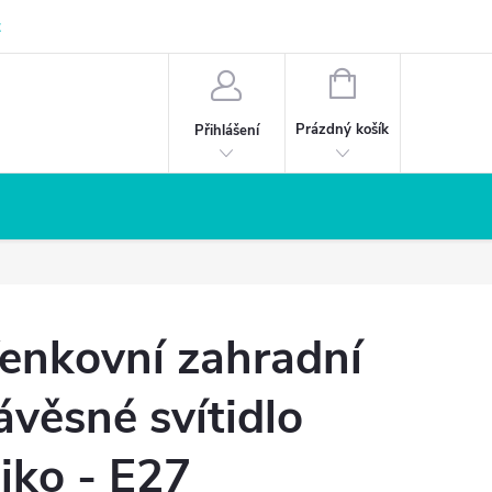
z
NÁKUPNÍ
KOŠÍK
Prázdný košík
Přihlášení
enkovní zahradní
ávěsné svítidlo
iko - E27