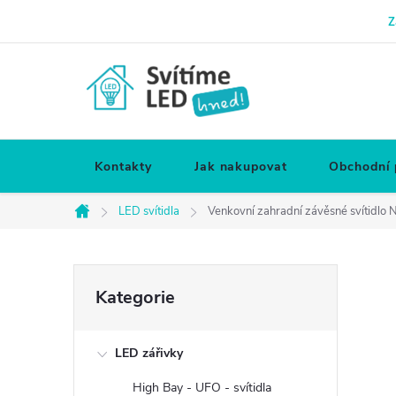
Přejít
Z
na
obsah
Kontakty
Jak nakupovat
Obchodní
LED svítidla
Venkovní zahradní závěsné svítidlo 
Domů
P
Přeskočit
Kategorie
kategorie
o
LED zářivky
s
High Bay - UFO - svítidla