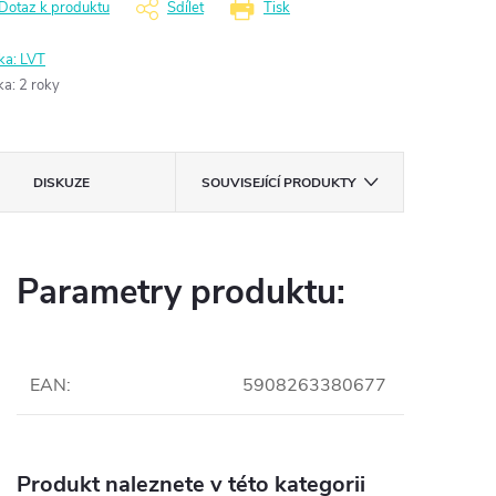
Dotaz k produktu
Sdílet
Tisk
ka:
LVT
ka
:
2 roky
DISKUZE
SOUVISEJÍCÍ PRODUKTY
Parametry produktu:
EAN
:
5908263380677
Produkt naleznete v této kategorii