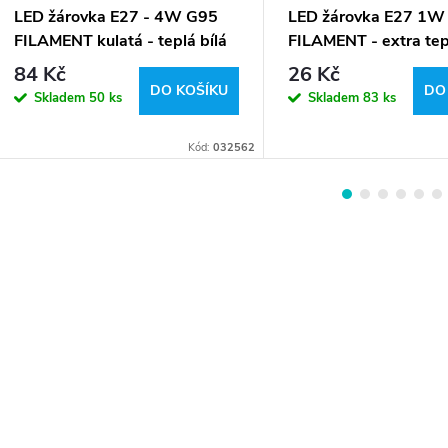
LED žárovka E27 - 4W G95
LED žárovka E27 1W
FILAMENT kulatá - teplá bílá
FILAMENT - extra tep
84 Kč
26 Kč
DO KOŠÍKU
DO
Skladem
50 ks
Skladem
83 ks
Kód:
032562