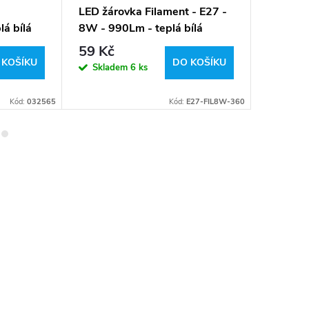
LED žárovka Filament - E27 -
LED žár
lá bílá
8W - 990Lm - teplá bílá
Filamen
59 Kč
39 Kč
 KOŠÍKU
DO KOŠÍKU
Skladem
6 ks
Sklad
Kód:
032565
Kód:
E27-FIL8W-360