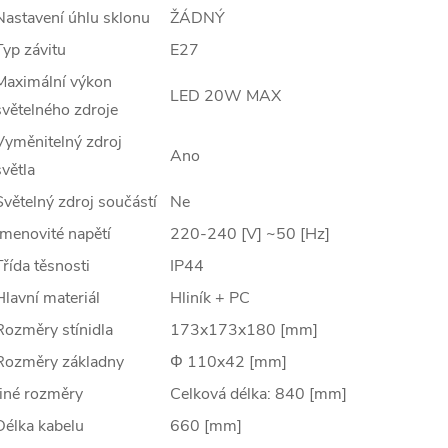
Nastavení úhlu sklonu
ŽÁDNÝ
Typ závitu
E27
Maximální výkon
LED 20W MAX
světelného zdroje
Vyměnitelný zdroj
Ano
světla
Světelný zdroj součástí
Ne
Jmenovité napětí
220-240 [V] ~50 [Hz]
Třída těsnosti
IP44
Hlavní materiál
Hliník + PC
Rozměry stínidla
173x173x180 [mm]
Rozměry základny
Φ 110x42 [mm]
Jiné rozměry
Celková délka: 840 [mm]
Délka kabelu
660 [mm]