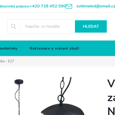
+420 728 452 590
svitimeled@email.c
ákaznická podpora:
HLEDAT
 podmínky
Reklamace a vrácení zboží
Niko - E27
V
z
N