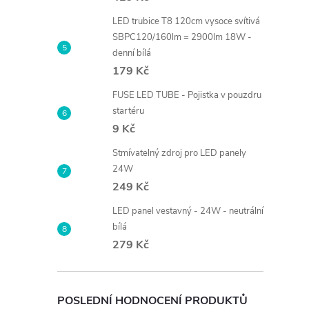
LED trubice T8 120cm vysoce svítivá
SBPC120/160lm = 2900lm 18W -
denní bílá
179 Kč
FUSE LED TUBE - Pojistka v pouzdru
startéru
9 Kč
Stmívatelný zdroj pro LED panely
24W
249 Kč
LED panel vestavný - 24W - neutrální
bílá
279 Kč
POSLEDNÍ HODNOCENÍ PRODUKTŮ