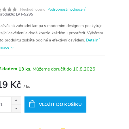
Neohodnoceno
Podrobnosti hodnocení
produktu:
LVT-5295
 závěsná zahradní lampa s moderním designem poskytuje
kající osvětlení a dodá kouzlo každému prostředí. Výběrem
to produktu získáte odolné a efektivní osvětlení.
Detailní
rmace
Skladem
13 ks
10.8.2026
19 Kč
/ ks
ná
:
VLOŽIT DO KOŠÍKU