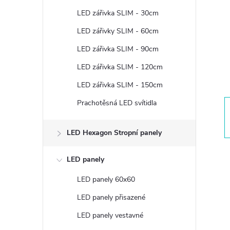
t
LED zářivka SLIM - 30cm
r
LED zářivky SLIM - 60cm
LED zářivka SLIM - 90cm
a
LED zářivka SLIM - 120cm
n
LED zářivka SLIM - 150cm
Prachotěsná LED svítidla
n
í
LED Hexagon Stropní panely
p
LED panely
LED panely 60x60
a
LED panely přisazené
n
LED panely vestavné