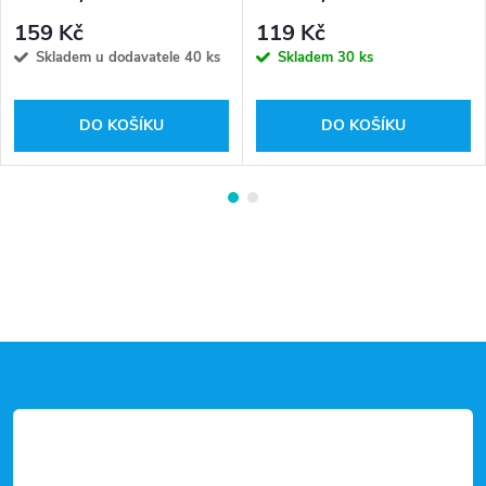
159 Kč
119 Kč
Skladem u dodavatele
40 ks
Skladem
30 ks
DO KOŠÍKU
DO KOŠÍKU
Z
á
p