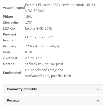
Externí LED driver 230V* (Výstup zdroje: 45-84
Vstupní napětí
VDC, 300mA)
Příkon
18W
Úhel svitu
170°
LED čip
Epistar SMD 2835
Provozní
-15°C až max. 60°C
teplota
Rozměry
220x220x35mm (d/s/v)
Krytí
IP20
Životnost
Až 25 000h
Materiál
Stříkaný kov, difusor plast
Ne, po výměně zdroje ano
Stmívatelné
stmívatelný zdroj položka 10291
Parametry produktu
Recenze