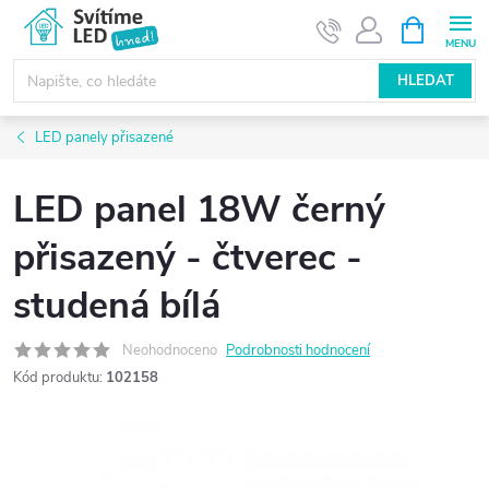
Přejít
NÁKUPNÍ
KOŠÍK
na
obsah
HLEDAT
LED panely přisazené
LED panel 18W černý
přisazený - čtverec -
studená bílá
Neohodnoceno
Podrobnosti hodnocení
Kód produktu:
102158