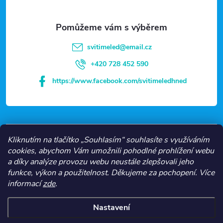
a
t
svitimeled
@
email.cz
í
+420 728 452 590
https://www.facebook.com/svitimeledhned
VŠE O NÁKUPU
Kliknutím na tlačítko „Souhlasím“ souhlasíte s využíváním
cookies, abychom Vám umožnili pohodlné prohlížení webu
a díky analýze provozu webu neustále zlepšovali jeho
NEJČASTĚJŠÍ KATEGORIE
funkce, výkon a použitelnost.
Děkujeme za pochopení.
Více
informací
zde
.
O NÁS
Nastavení