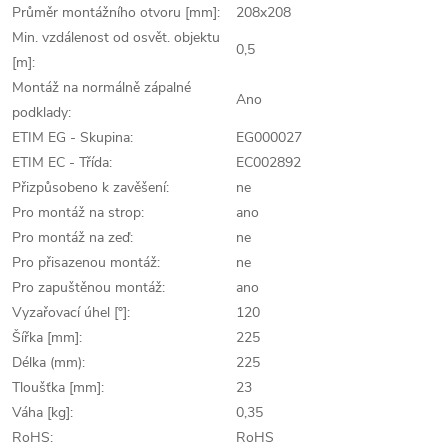
Průměr montážního otvoru [mm]:
208x208
Min. vzdálenost od osvět. objektu
0,5
[m]:
Montáž na normálně zápalné
Ano
podklady:
ETIM EG - Skupina:
EG000027
ETIM EC - Třída:
EC002892
Přizpůsobeno k zavěšení:
ne
Pro montáž na strop:
ano
Pro montáž na zeď:
ne
Pro přisazenou montáž:
ne
Pro zapuštěnou montáž:
ano
Vyzařovací úhel [°]:
120
Šířka [mm]:
225
Délka (mm):
225
Tloušťka [mm]:
23
Váha [kg]:
0,35
RoHS:
RoHS