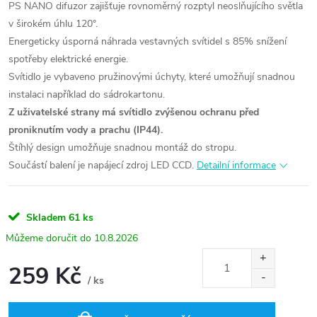
PS NANO difuzor zajišťuje rovnoměrný rozptyl neoslňujícího světla
v širokém úhlu 120°.
Energeticky úsporná náhrada vestavných svítidel s 85% snížení
spotřeby elektrické energie.
Svítidlo je vybaveno pružinovými úchyty, které umožňují snadnou
instalaci například do sádrokartonu.
Z uživatelské strany má svítidlo zvýšenou ochranu před
proniknutím vody a prachu (IP44).
Štíhlý design umožňuje snadnou montáž do stropu.
Součástí balení je napájecí zdroj LED CCD.
Detailní informace
Skladem
61 ks
10.8.2026
259 Kč
/ ks
Měrná
cena: