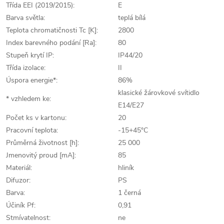
Třída EEI (2019/2015):
E
Barva světla:
teplá bílá
Teplota chromatičnosti Tc [K]:
2800
Index barevného podání [Ra]:
80
Stupeň krytí IP:
IP44/20
Třída izolace:
II
Úspora energie*:
86%
klasické žárovkové svítidlo
* vzhledem ke:
E14/E27
Počet ks v kartonu:
20
Pracovní teplota:
-15+45°C
Průměrná životnost [h]:
25 000
Jmenovitý proud [mA]:
85
Materiál:
hliník
Difuzor:
PS
Barva:
1 černá
Účiník Pf:
0,91
Stmívatelnost:
ne