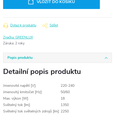
VLOŽIT DO KOŠÍKU
Dotaz k produktu
Sdílet
Značka:
GREENLUX
Záruka
:
2 roky
Popis produktu
Detailní popis produktu
Jmenovité napětí [V]:
220-240
Jmenovitý kmitočet [Hz]:
50/60
Max. výkon [W]:
18
Světelný tok [lm]:
1350
Světelný tok světelných zdrojů [lm]:
2250