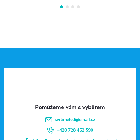
Z
á
p
a
t
svitimeled
@
email.cz
í
+420 728 452 590