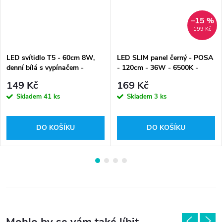
–15 %
199 Kč
LED svítidlo T5 - 60cm 8W,
LED SLIM panel černý - POSA
denní bílá s vypínačem -
- 120cm - 36W - 6500K -
016122
studená bílá
149 Kč
169 Kč
Skladem
41 ks
Skladem
3 ks
DO KOŠÍKU
DO KOŠÍKU