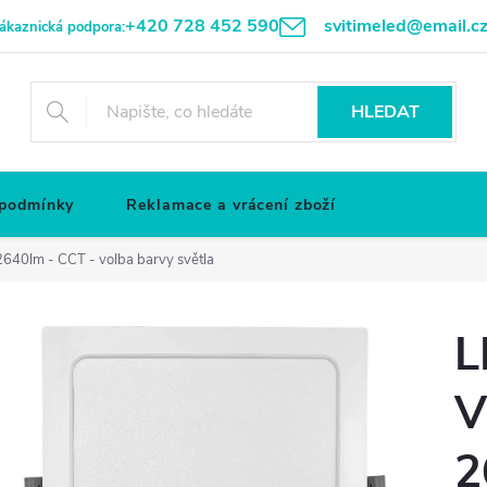
+420 728 452 590
svitimeled@email.c
ákaznická podpora:
HLEDAT
 podmínky
Reklamace a vrácení zboží
640lm - CCT - volba barvy světla
L
V
2