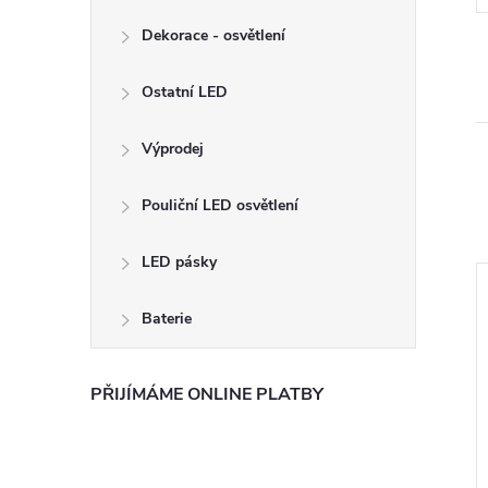
Kód:
106661
Kód:
LED BETU-V2-2X60
Dekorace - osvětlení
Ostatní LED
Výprodej
Pouliční LED osvětlení
LED pásky
–13 %
Baterie
950 Kč
PŘIJÍMÁME ONLINE PLATBY