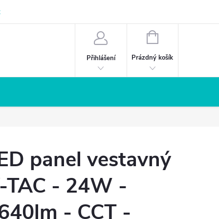
z
NÁKUPNÍ
KOŠÍK
Prázdný košík
Přihlášení
ED panel vestavný
-TAC - 24W -
640lm - CCT -