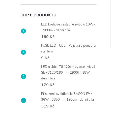
lo RENDO 36W -
LED nouzový modul kit
TOP 8 PRODUKTŮ
- přepínání barvy
EM15W 2000mA - studená
LED kruhové vestavné svítidlo 18W -
bílá
269 Kč
1980lm - denní bílá
DO KOŠÍKU
DO KOŠÍKU
Skladem
36 ks
169 Kč
 ks
Kód:
105443
Kód:
107318
FUSE LED TUBE - Pojistka v pouzdru
startéru
9 Kč
LED trubice T8 120cm vysoce svítivá
SBPC120/160lm = 2900lm 18W -
denní bílá
179 Kč
Přisazené svítidlo bílé BAGON IP44 -
36W - 3850lm - 120cm - denní bílá
319 Kč