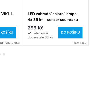
 VIKI-L
LED zahradní solární lampa -
LED sví
4x 35 lm - senzor soumraku
senzore
bílá
299 Kč
299 K
 KOŠÍKU
DO KOŠÍKU
Skladem u
Sklad
dodavatele
33 ks
OH-VIKI-L-06B
Kód:
2460