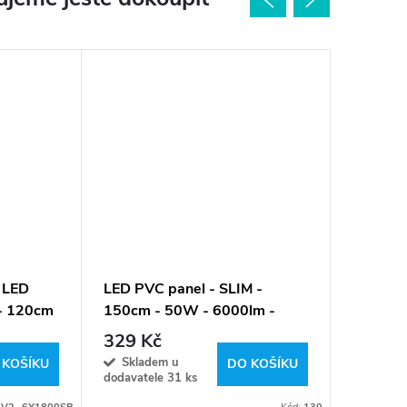
 LED
LED PVC panel - SLIM -
Trubico
 - 120cm
150cm - 50W - 6000lm -
odražeč
studená bílá
150cm -
329 Kč
699 K
bílá
Skladem u
Sklad
 KOŠÍKU
DO KOŠÍKU
dodavatele
31 ks
dodavate