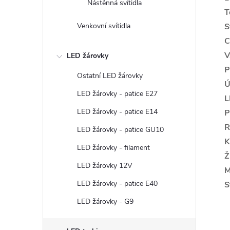
Nástěnná svítidla
T
Venkovní svítidla
S
C
V
LED žárovky
P
Ostatní LED žárovky
Ú
LED žárovky - patice E27
L
LED žárovky - patice E14
P
R
LED žárovky - patice GU10
K
LED žárovky - filament
Ž
LED žárovky 12V
M
LED žárovky - patice E40
S
LED žárovky - G9