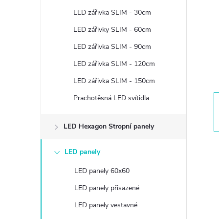
t
LED zářivka SLIM - 30cm
r
LED zářivky SLIM - 60cm
LED zářivka SLIM - 90cm
a
LED zářivka SLIM - 120cm
n
LED zářivka SLIM - 150cm
Prachotěsná LED svítidla
n
í
LED Hexagon Stropní panely
p
LED panely
LED panely 60x60
a
LED panely přisazené
n
LED panely vestavné