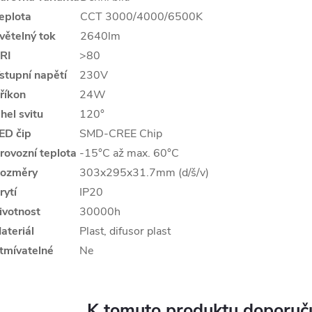
eplota
CCT 3000/4000/6500K
větelný tok
2640lm
RI
>80
stupní napětí
230V
říkon
24W
hel svitu
120°
ED čip
SMD-CREE Chip
rovozní teplota
-15°C až max. 60°C
ozměry
303x295x31.7mm
(d/š/v)
rytí
IP20
ivotnost
30000h
ateriál
Plast, difusor plast
tmívatelné
Ne
K tomuto produktu doporuču