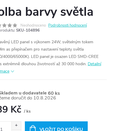
olba barvy světla
Neohodnoceno
Podrobnosti hodnocení
produktu:
SKU-104896
avěný LED panel s výkonem 24W, světelným tokem
lm as přepínačem pro nastavení teploty světla
0/4000/65000K).
LED panel je osazen
LED SMD-CREE
 s extrémně dlouhou životností až 30 000 hodin.
Detailní
rmace
kladem u dodavatele
60 ks
10.8.2026
39 Kč
/ ks
ná
:
VLOŽIT DO KOŠÍKU