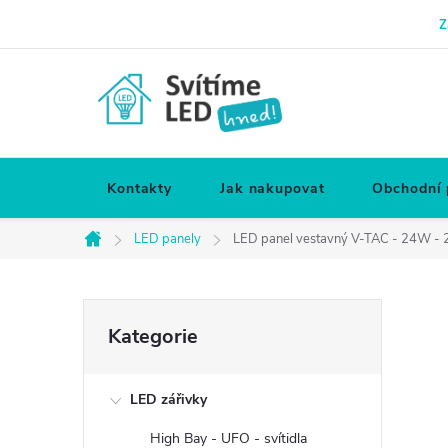
Přejít
Z
na
obsah
Kontakty
Jak nakupovat
Obchodní
LED panely
LED panel vestavný V-TAC - 24W - 2
Domů
P
Přeskočit
Kategorie
kategorie
o
LED zářivky
s
High Bay - UFO - svítidla