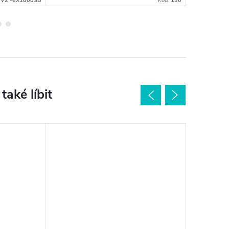
-V2 -6X1800SB
Kód:
130