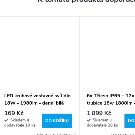
LED kruhové vestavné svítidlo
6x Těleso IP65 + 12x
18W - 1980lm - denní bílá
trubice 18w 1800lm
- studená bílá
169 Kč
1 899 Kč
Skladem u
Skladem u
DO KOŠÍKU
DO
dodavatele
10 ks
dodavatele
28 ks