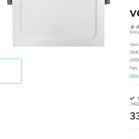
v
Kód 
Vest
2640
(300
čipy
info
S
3
Měr
cena