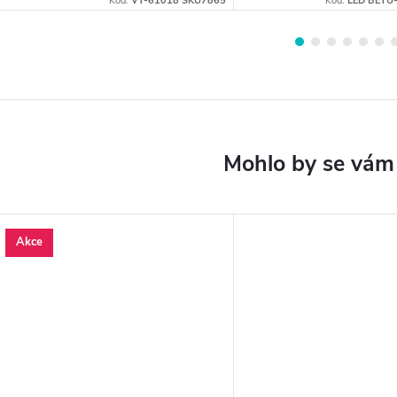
Kód:
VT-61018 SKU7865
Kód:
LED BETU
Akce