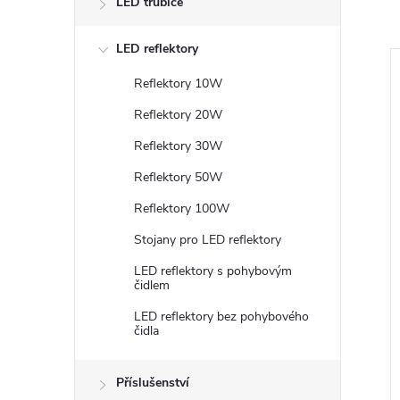
LED trubice
LED reflektory
Akce
Reflektory 10W
–15 %
189 Kč
Reflektory 20W
Reflektory 30W
Reflektory 50W
Reflektory 100W
Stojany pro LED reflektory
LED reflektory s pohybovým
vítidlo černé
Trubicové těleso IP65 pro 2x
čidlem
4 - 36W - 3900lm
LED trubice 60cm - bez trubic
LED reflektory bez pohybového
tudená bílá
čidla
159 Kč
DO KOŠÍKU
8 ks
Skladem u
DO KOŠÍKU
dodavatele
89 ks
Příslušenství