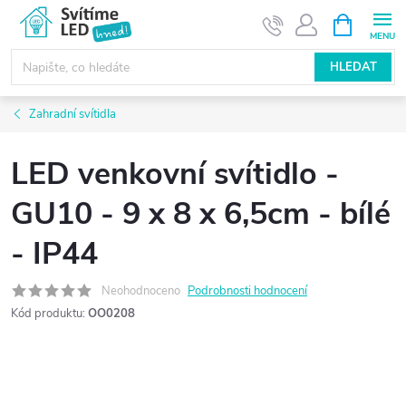
Přejít
NÁKUPNÍ
KOŠÍK
na
obsah
HLEDAT
Zahradní svítidla
LED venkovní svítidlo -
GU10 - 9 x 8 x 6,5cm - bílé
- IP44
Neohodnoceno
Podrobnosti hodnocení
Kód produktu:
OO0208