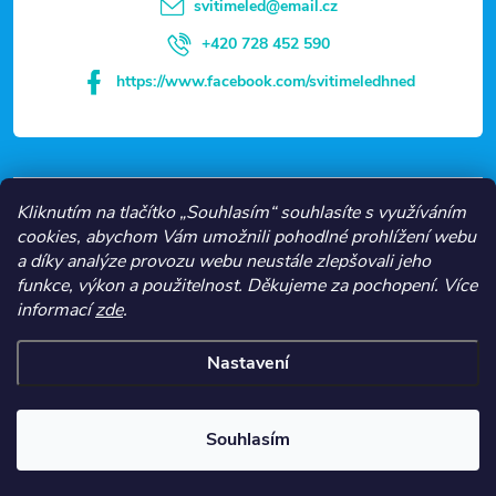
t
svitimeled
@
email.cz
í
+420 728 452 590
https://www.facebook.com/svitimeledhned
VŠE O NÁKUPU
Kliknutím na tlačítko „Souhlasím“ souhlasíte s využíváním
cookies, abychom Vám umožnili pohodlné prohlížení webu
a díky analýze provozu webu neustále zlepšovali jeho
NEJČASTĚJŠÍ KATEGORIE
funkce, výkon a použitelnost.
Děkujeme za pochopení.
Více
informací
zde
.
O NÁS
Nastavení
Copyright 2026
Svítíme LED
. Všechna práva vyhrazena.
Souhlasím
Vytvořil Shoptet