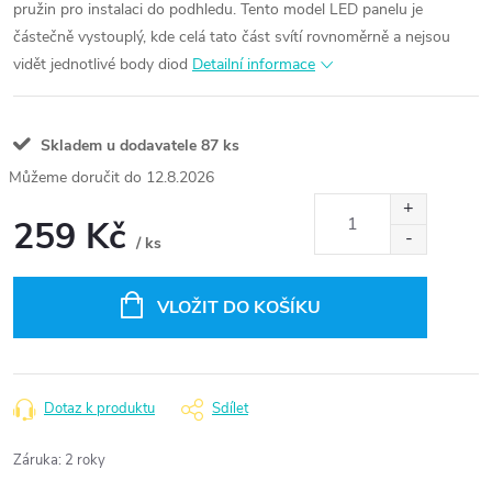
pružin pro instalaci do podhledu.
Tento model LED panelu je
částečně vystouplý, kde celá tato část svítí rovnoměrně a nejsou
vidět jednotlivé body diod
Detailní informace
Skladem u dodavatele
87 ks
12.8.2026
259 Kč
/ ks
Měrná
cena:
VLOŽIT DO KOŠÍKU
Dotaz k produktu
Sdílet
Záruka
:
2 roky