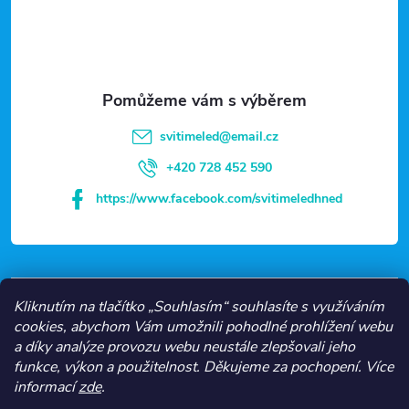
p
a
t
svitimeled
@
email.cz
í
+420 728 452 590
https://www.facebook.com/svitimeledhned
VŠE O NÁKUPU
Kliknutím na tlačítko „Souhlasím“ souhlasíte s využíváním
cookies, abychom Vám umožnili pohodlné prohlížení webu
a díky analýze provozu webu neustále zlepšovali jeho
NEJČASTĚJŠÍ KATEGORIE
funkce, výkon a použitelnost.
Děkujeme za pochopení.
Více
informací
zde
.
O NÁS