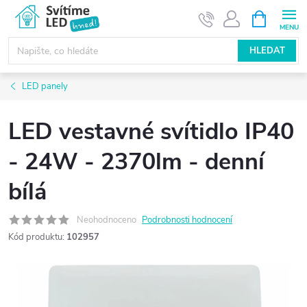
Přejít
NÁKUPNÍ
KOŠÍK
na
obsah
HLEDAT
LED panely
LED vestavné svítidlo IP40
- 24W - 2370lm - denní
bílá
Neohodnoceno
Podrobnosti hodnocení
Kód produktu:
102957