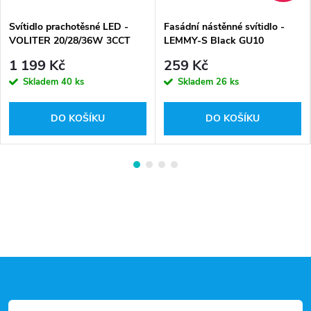
Svítidlo prachotěsné LED -
Fasádní nástěnné svítidlo -
VOLITER 20/28/36W 3CCT
LEMMY-S Black GU10
ADJ max.5400/6100lm
1 199 Kč
259 Kč
Skladem
40 ks
Skladem
26 ks
DO KOŠÍKU
DO KOŠÍKU
Z
á