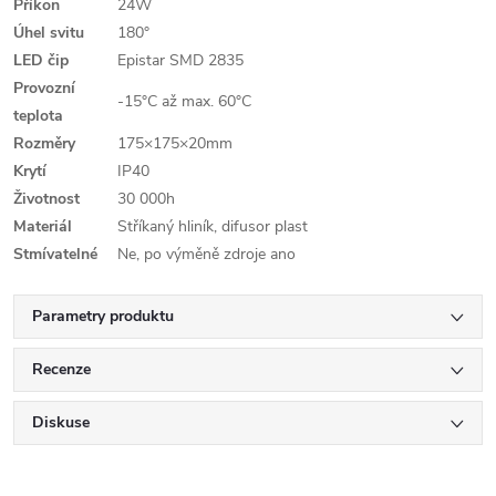
Příkon
24W
Úhel svitu
180°
LED čip
Epistar SMD 2835
Provozní
-15°C až max. 60°C
teplota
Rozměry
175×175×20mm
Krytí
IP40
Životnost
30 000h
Materiál
Stříkaný hliník, difusor plast
Stmívatelné
Ne, po výměně zdroje ano
Parametry produktu
Recenze
Diskuse