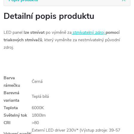
Detailní popis produktu
LED panel
lze stmívat
po výměně za
stmívatelný zdroj
pomocí
triakových stmívačů
, který vyměníte za nestmívatelný původní
zdroj.
Barva
Černá
rámečku
Barevná
Teplá bílá
varianta
Teplota
6000K
Světelný tok
1800lm
CRI
>80
Externí LED driver 230V* (Výstup zdroje: 39-57
Vstupní napětí