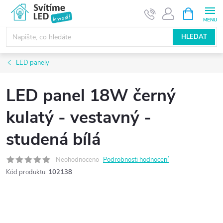
Přejít
NÁKUPNÍ
KOŠÍK
na
obsah
HLEDAT
LED panely
LED panel 18W černý
kulatý - vestavný -
studená bílá
Neohodnoceno
Podrobnosti hodnocení
Kód produktu:
102138