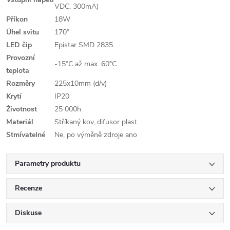
VDC, 300mA)
Příkon
18W
Úhel svitu
170°
LED čip
Epistar SMD 2835
Provozní
-15°C až max. 60°C
teplota
Rozměry
225x10mm (d/v)
Krytí
IP20
Životnost
25 000h
Materiál
Stříkaný kov, difusor plast
Stmívatelné
Ne, po výměně zdroje ano
Parametry produktu
Recenze
Diskuse