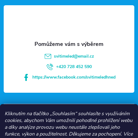
á
p
a
t
svitimeled
@
email.cz
í
+420 728 452 590
https://www.facebook.com/svitimeledhned
VŠE O NÁKUPU
Kliknutím na tlačítko „Souhlasím“ souhlasíte s využíváním
cookies, abychom Vám umožnili pohodlné prohlížení webu
a díky analýze provozu webu neustále zlepšovali jeho
NEJČASTĚJŠÍ KATEGORIE
funkce, výkon a použitelnost.
Děkujeme za pochopení.
Více