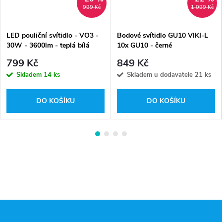
999 Kč
1 099 Kč
LED pouliční svítidlo - VO3 -
Bodové svítidlo GU10 VIKI-L
30W - 3600lm - teplá bílá
10x GU10 - černé
799 Kč
849 Kč
Skladem
14 ks
Skladem u dodavatele
21 ks
DO KOŠÍKU
DO KOŠÍKU
Z